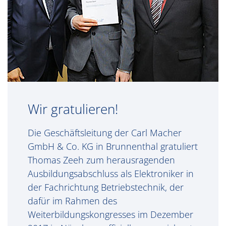
Wir gratulieren!
Die Geschäftsleitung der Carl Macher
GmbH & Co. KG in Brunnenthal gratuliert
Thomas Zeeh zum herausragenden
Ausbildungsabschluss als Elektroniker in
der Fachrichtung Betriebstechnik, der
dafür im Rahmen des
Weiterbildungskongresses im Dezember